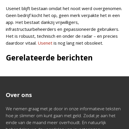
Usenet blijft bestaan omdat het nooit werd overgenomen.
Geen bedrijf kocht het op, geen merk verpakte het in een
app. Het bestaat dankzij vrijwilligers,
infrastructuurbeheerders en gepassioneerde gebruikers.
Het is robuust, technisch en onder de radar – en precies
daardoor vitaal.
Usenet
is nog lang niet obsoleet.
Gerelateerde berichten
Over ons
We nemen graag met je door in onze informatieve teksten
hoe je slimmer om kunt gaan met geld. Zodat je aan het
einde van de maand meer overhoudt. En natuurlijk